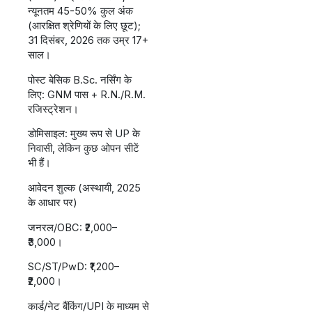
न्यूनतम 45-50% कुल अंक
(आरक्षित श्रेणियों के लिए छूट);
31 दिसंबर, 2026 तक उम्र 17+
साल।
पोस्ट बेसिक B.Sc. नर्सिंग के
लिए: GNM पास + R.N./R.M.
रजिस्ट्रेशन।
डोमिसाइल: मुख्य रूप से UP के
निवासी, लेकिन कुछ ओपन सीटें
भी हैं।
आवेदन शुल्क (अस्थायी, 2025
के आधार पर)
जनरल/OBC: ₹2,000–
₹3,000।
SC/ST/PwD: ₹1,200–
₹2,000।
कार्ड/नेट बैंकिंग/UPI के माध्यम से