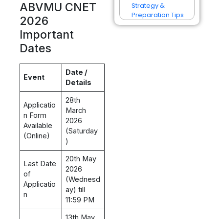
ABVMU CNET
Strategy &
Preparation Tips
2026
Important
Dates
Date /
Event
Details
28th
Applicatio
March
n Form
2026
Available
(Saturday
(Online)
)
20th May
Last Date
2026
of
(Wednesd
Applicatio
ay) till
n
11:59 PM
13th May