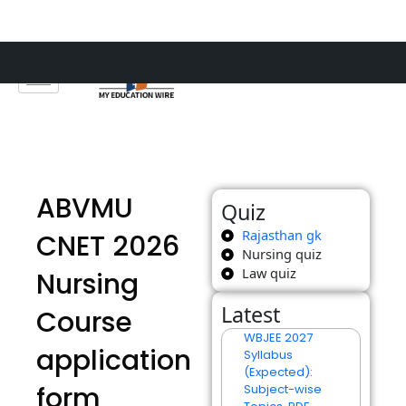
Skip
to
content
ABVMU
Quiz
Rajasthan gk
CNET 2026
Nursing quiz
Law quiz
Nursing
Latest
Course
WBJEE 2027
application
Syllabus
(Expected):
form
Subject-wise