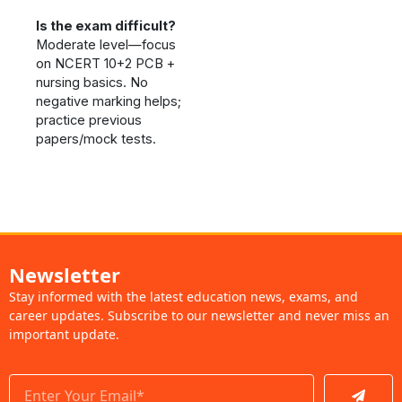
Is the exam difficult?
Moderate level—focus
on NCERT 10+2 PCB +
nursing basics. No
negative marking helps;
practice previous
papers/mock tests.
Newsletter
Stay informed with the latest education news, exams, and
career updates. Subscribe to our newsletter and never miss an
important update.
Submit