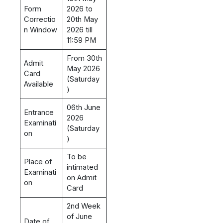
Form
2026 to
Correctio
20th May
n Window
2026 till
11:59 PM
From 30th
Admit
May 2026
Card
(Saturday
Available
)
06th June
Entrance
2026
Examinati
(Saturday
on
)
To be
Place of
intimated
Examinati
on Admit
on
Card
2nd Week
of June
Date of